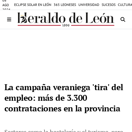
08
ECLIPSE SOLAR EN LEÓN
365 LEONESES
UNIVERSIDAD
SUCESOS
CULTURA
AGO
2026
La campaña veraniega 'tira' del
empleo: más de 3.300
contrataciones en la provincia
Sectores como la hostelería y el turismo, pero