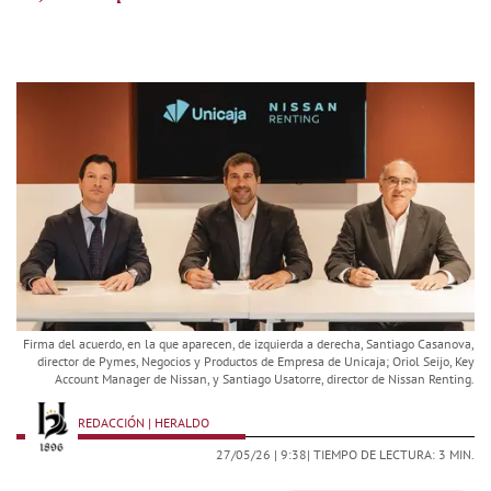
Firma del acuerdo, en la que aparecen, de izquierda a derecha, Santiago Casanova,
director de Pymes, Negocios y Productos de Empresa de Unicaja; Oriol Seijo, Key
Account Manager de Nissan, y Santiago Usatorre, director de Nissan Renting.
REDACCIÓN | HERALDO
27/05/26 |
9:38
| TIEMPO DE LECTURA: 3 MIN.