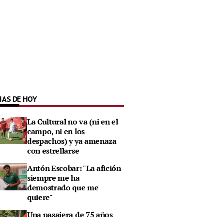
IAS DE HOY
La Cultural no va (ni en el
campo, ni en los
despachos) y ya amenaza
con estrellarse
Antón Escobar: "La afición
siempre me ha
demostrado que me
quiere"
Una pasajera de 75 años