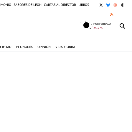
X
BLUESKY
INSTAGR
GOOG
IMONIO
SABORES DE LEÓN
CARTAS AL DIRECTOR
LIBROS
RSS
PONFERRADA
21.5 °C
CIEDAD
ECONOMÍA
OPINIÓN
VIDA Y OBRA