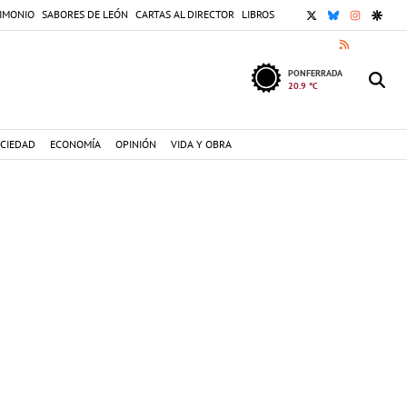
X
BLUESKY
INSTAGR
GOOG
IMONIO
SABORES DE LEÓN
CARTAS AL DIRECTOR
LIBROS
RSS
PONFERRADA
20.9 °C
CIEDAD
ECONOMÍA
OPINIÓN
VIDA Y OBRA