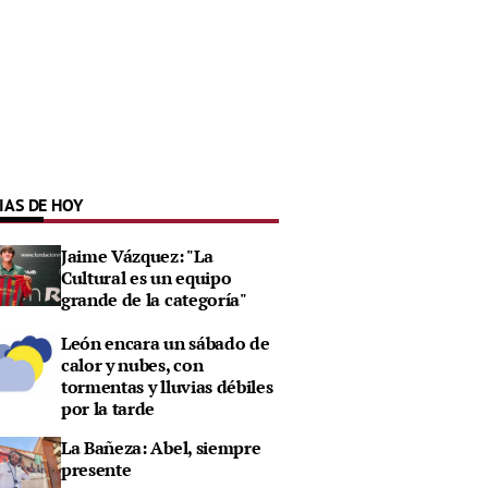
IAS DE HOY
Jaime Vázquez: "La
Cultural es un equipo
grande de la categoría"
León encara un sábado de
calor y nubes, con
tormentas y lluvias débiles
por la tarde
La Bañeza: Abel, siempre
presente