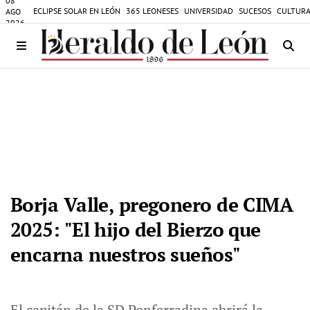
08
ECLIPSE SOLAR EN LEÓN
365 LEONESES
UNIVERSIDAD
SUCESOS
CULTURA
AGO
2026
Borja Valle, pregonero de CIMA
2025: "El hijo del Bierzo que
encarna nuestros sueños"
El capitán de la SD Ponferradina abrirá la