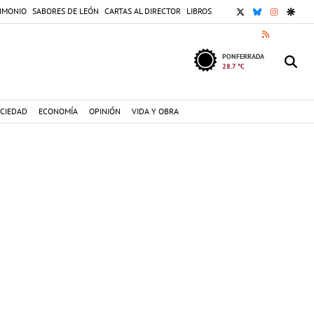
X
BLUESKY
INSTAGR
GOOG
IMONIO
SABORES DE LEÓN
CARTAS AL DIRECTOR
LIBROS
RSS
PONFERRADA
28.7 °C
CIEDAD
ECONOMÍA
OPINIÓN
VIDA Y OBRA