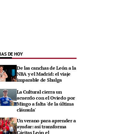
IAS DE HOY
De las canchas de León a la
NBA y el Madrid: el viaje
imparable de Shulga
La Cultural cierra un
acuerdo con el Oviedo por
Mingo a falta 'de la última
cláusula'
Un verano para aprender a
ayudar: así transforma
Cáritas León el