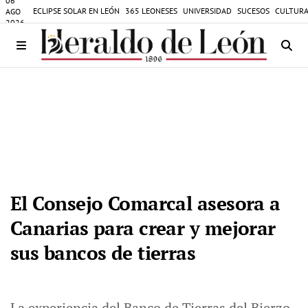
06
ECLIPSE SOLAR EN LEÓN
365 LEONESES
UNIVERSIDAD
SUCESOS
CULTURA
AGO
2026
El Consejo Comarcal asesora a
Canarias para crear y mejorar
sus bancos de tierras
La experiencia del Banco de Tierras del Bierzo