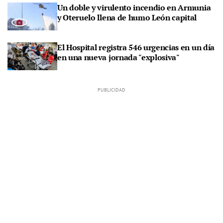
Un doble y virulento incendio en Armunia
y Oteruelo llena de humo León capital
El Hospital registra 546 urgencias en un día
en una nueva jornada "explosiva"