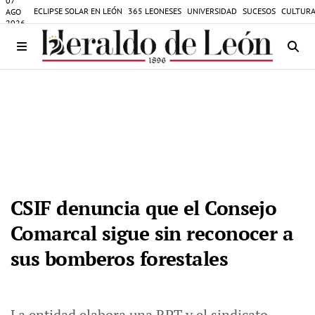
07
ECLIPSE SOLAR EN LEÓN
365 LEONESES
UNIVERSIDAD
SUCESOS
CULTURA
AGO
2026
CSIF denuncia que el Consejo
Comarcal sigue sin reconocer a
sus bomberos forestales
La entidad elabora una RPT y el sindicato