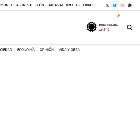
X
BLUESKY
INSTAGR
GOOG
IMONIO
SABORES DE LEÓN
CARTAS AL DIRECTOR
LIBROS
RSS
PONFERRADA
16.5 °C
CIEDAD
ECONOMÍA
OPINIÓN
VIDA Y OBRA