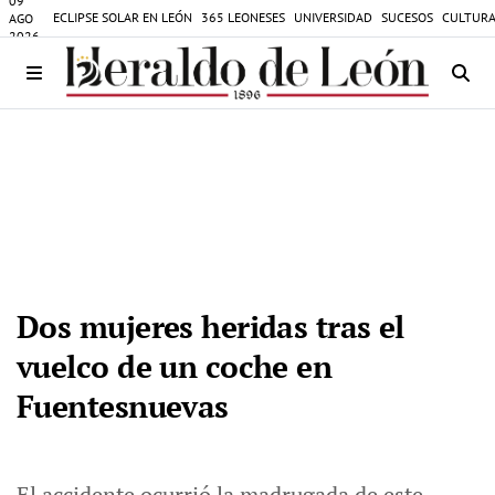
09
ECLIPSE SOLAR EN LEÓN
365 LEONESES
UNIVERSIDAD
SUCESOS
CULTURA
AGO
2026
Dos mujeres heridas tras el
vuelco de un coche en
Fuentesnuevas
El accidente ocurrió la madrugada de este