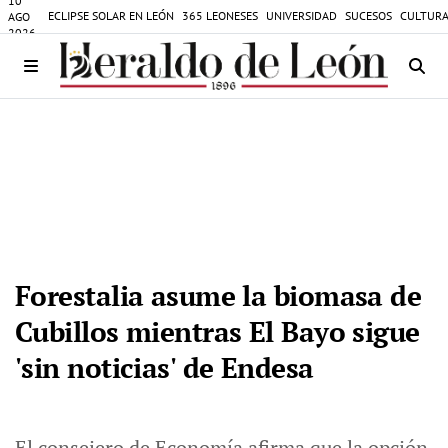
10
ECLIPSE SOLAR EN LEÓN
365 LEONESES
UNIVERSIDAD
SUCESOS
CULTURA
AGO
2026
Forestalia asume la biomasa de
Cubillos mientras El Bayo sigue
'sin noticias' de Endesa
El consejero de Economía afirma que la opción