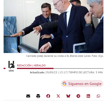
Carriedo (izda) durante su visita a EL Bierzo este lunes. Foto: JCyL
REDACCIÓN | HERALDO
Actualizado:
29/09/25 |
13:17
| TIEMPO DE LECTURA: 3 MIN.
Síguenos en Google