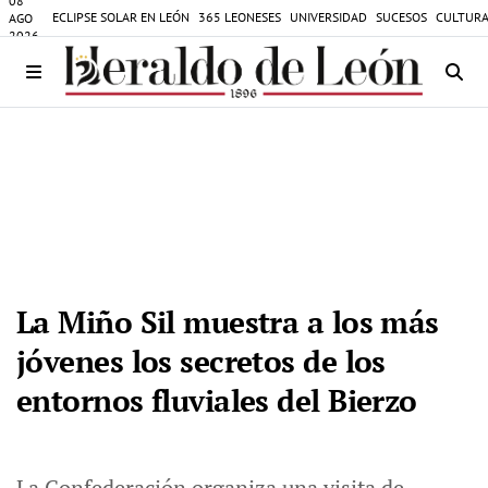
08
ECLIPSE SOLAR EN LEÓN
365 LEONESES
UNIVERSIDAD
SUCESOS
CULTURA
AGO
2026
La Miño Sil muestra a los más
jóvenes los secretos de los
entornos fluviales del Bierzo
La Confederación organiza una visita de