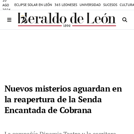
10
ECLIPSE SOLAR EN LEÓN
365 LEONESES
UNIVERSIDAD
SUCESOS
CULTURA
AGO
2026
Nuevos misterios aguardan en
la reapertura de la Senda
Encantada de Cobrana
La compañía Dinamia Teatro y la escritora