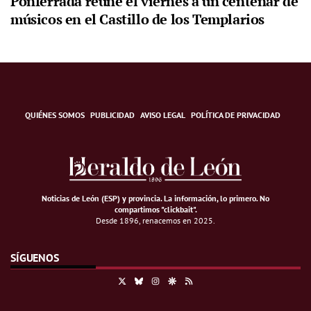
Ponferrada reúne el viernes a un centenar de
músicos en el Castillo de los Templarios
QUIÉNES SOMOS
PUBLICIDAD
AVISO LEGAL
POLÍTICA DE PRIVACIDAD
Noticias de León (ESP) y provincia. La información, lo primero
.
No
compartimos "clickbait".
Desde 1896, renacemos en 2025.
SÍGUENOS
X
Bluesky
Instagram
Google Discover
RSS