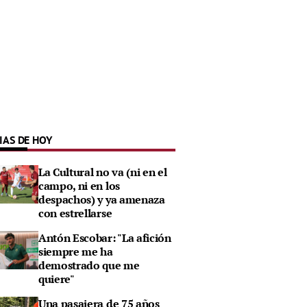
IAS DE HOY
La Cultural no va (ni en el
campo, ni en los
despachos) y ya amenaza
con estrellarse
Antón Escobar: "La afición
siempre me ha
demostrado que me
quiere"
Una pasajera de 75 años