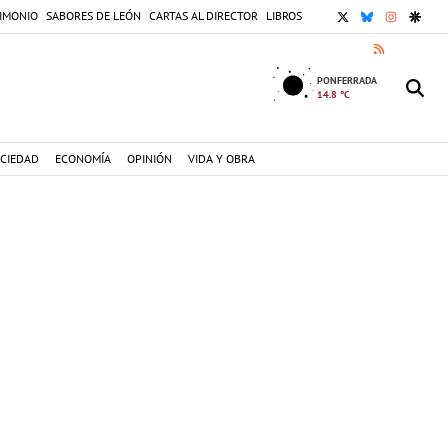
X
BLUESKY
INSTAGR
GOOG
IMONIO
SABORES DE LEÓN
CARTAS AL DIRECTOR
LIBROS
RSS
PONFERRADA
14.8 °C
CIEDAD
ECONOMÍA
OPINIÓN
VIDA Y OBRA