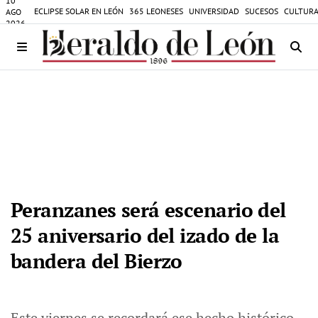
10
ECLIPSE SOLAR EN LEÓN
365 LEONESES
UNIVERSIDAD
SUCESOS
CULTURA
AGO
2026
Peranzanes será escenario del
25 aniversario del izado de la
bandera del Bierzo
Este viernes se recordará ese hecho histórico