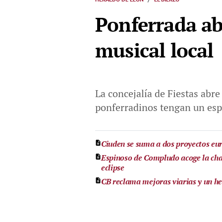
Ponferrada abr
musical local
La concejalía de Fiestas abre
ponferradinos tengan un espa
Ciuden se suma a dos proyectos eur
Espinoso de Compludo acoge la char
eclipse
CB reclama mejoras viarias y un hel