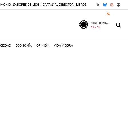
X
BLUESKY
INSTAGR
GOOG
IMONIO
SABORES DE LEÓN
CARTAS AL DIRECTOR
LIBROS
RSS
PONFERRADA
24.5 °C
CIEDAD
ECONOMÍA
OPINIÓN
VIDA Y OBRA