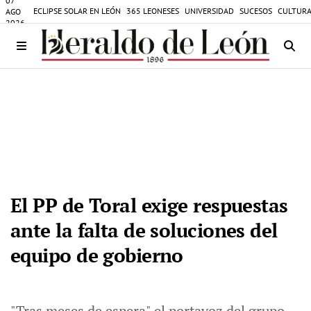
07
ECLIPSE SOLAR EN LEÓN
365 LEONESES
UNIVERSIDAD
SUCESOS
CULTURA
AGO
2026
El PP de Toral exige respuestas
ante la falta de soluciones del
equipo de gobierno
"Tras meses de espera" el portavoz del grupo