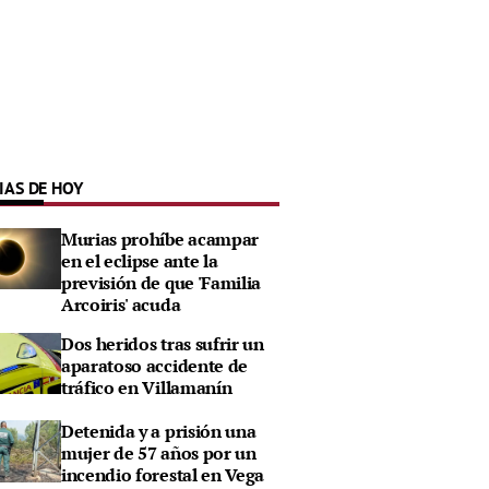
IAS DE HOY
Murias prohíbe acampar
en el eclipse ante la
previsión de que 'Familia
Arcoiris' acuda
Dos heridos tras sufrir un
aparatoso accidente de
tráfico en Villamanín
Detenida y a prisión una
mujer de 57 años por un
incendio forestal en Vega