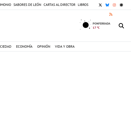
X
BLUESKY
INSTAGR
GOOG
IMONIO
SABORES DE LEÓN
CARTAS AL DIRECTOR
LIBROS
RSS
PONFERRADA
17 °C
CIEDAD
ECONOMÍA
OPINIÓN
VIDA Y OBRA