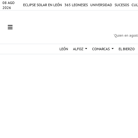
08 AGO
ECLIPSE SOLAR EN LEÓN
365 LEONESES
UNIVERSIDAD
SUCESOS
CUL
2026
'Quien en agosto
LEÓN
ALFOZ
COMARCAS
EL BIERZO