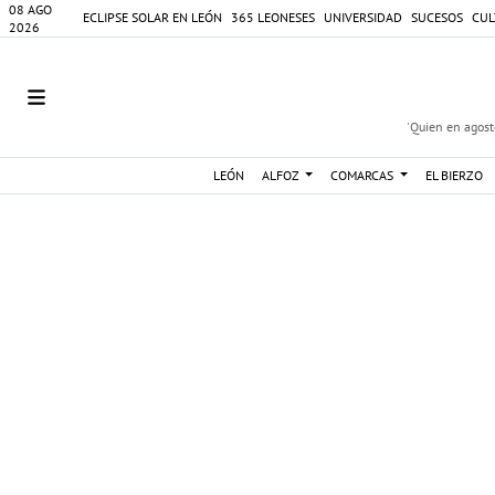
08 AGO
ECLIPSE SOLAR EN LEÓN
365 LEONESES
UNIVERSIDAD
SUCESOS
CUL
2026
'Quien en agosto
LEÓN
ALFOZ
COMARCAS
EL BIERZO