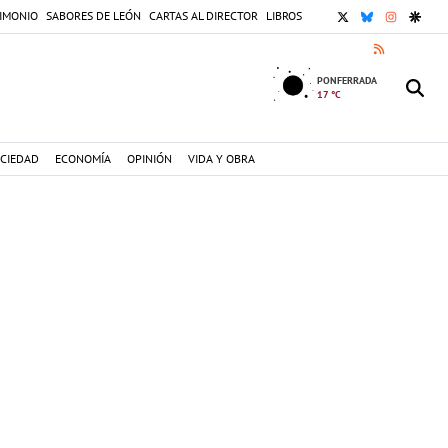
X
BLUESKY
INSTAGR
GOOG
IMONIO
SABORES DE LEÓN
CARTAS AL DIRECTOR
LIBROS
RSS
PONFERRADA
17 °C
CIEDAD
ECONOMÍA
OPINIÓN
VIDA Y OBRA