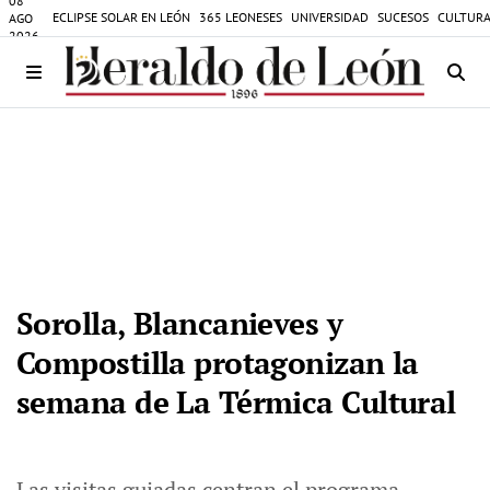
08
ECLIPSE SOLAR EN LEÓN
365 LEONESES
UNIVERSIDAD
SUCESOS
CULTURA
AGO
2026
Sorolla, Blancanieves y
Compostilla protagonizan la
semana de La Térmica Cultural
Las visitas guiadas centran el programa