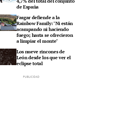
4,7% del total del conjunto
de España
Fasgar defiende a la
Rainbow Family: "Ni están
acampando ni haciendo
fuego; hasta se ofrecieron
a limpiar el monte"
Los nueve rincones de
León desde los que ver el
eclipse total