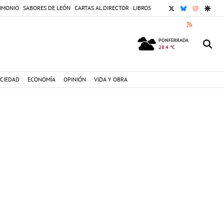
X
BLUESKY
INSTAGR
GOOG
IMONIO
SABORES DE LEÓN
CARTAS AL DIRECTOR
LIBROS
RSS
PONFERRADA
28.4 °C
CIEDAD
ECONOMÍA
OPINIÓN
VIDA Y OBRA