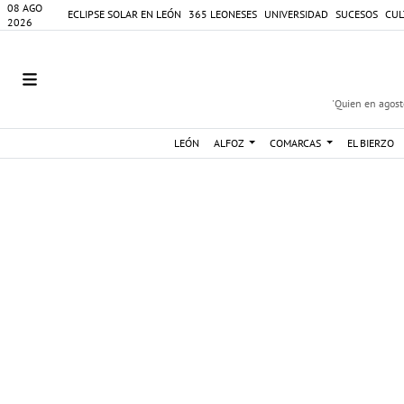
08 AGO
ECLIPSE SOLAR EN LEÓN
365 LEONESES
UNIVERSIDAD
SUCESOS
CUL
2026
'Quien en agosto
LEÓN
ALFOZ
COMARCAS
EL BIERZO