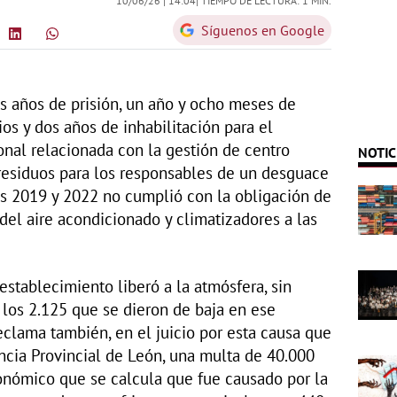
10/06/26 |
14:04
| TIEMPO DE LECTURA: 1 MIN.
Síguenos en Google
res años de prisión, un año y ocho meses de
ios y dos años de inhabilitación para el
ional relacionada con la gestión de centro
NOTIC
residuos para los responsables de un desguace
os 2019 y 2022 no cumplió con la obligación de
del aire acondicionado y climatizadores a las
 establecimiento liberó a la atmósfera, sin
 los 2.125 que se dieron de baja en ese
eclama también, en el juicio por esta causa que
encia Provincial de León, una multa de 40.000
conómico que se calcula que fue causado por la