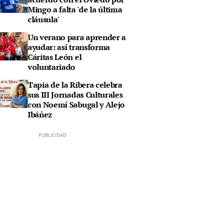
Mingo a falta 'de la última
cláusula'
Un verano para aprender a
ayudar: así transforma
Cáritas León el
voluntariado
Tapia de la Ribera celebra
sus III Jornadas Culturales
con Noemí Sabugal y Alejo
Ibáñez