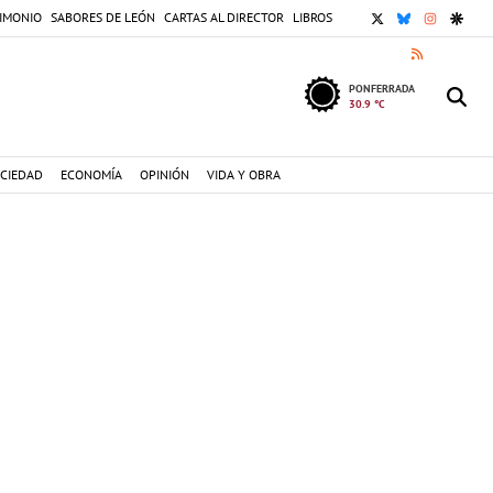
X
BLUESKY
INSTAGR
GOOG
IMONIO
SABORES DE LEÓN
CARTAS AL DIRECTOR
LIBROS
RSS
PONFERRADA
30.9 °C
CIEDAD
ECONOMÍA
OPINIÓN
VIDA Y OBRA