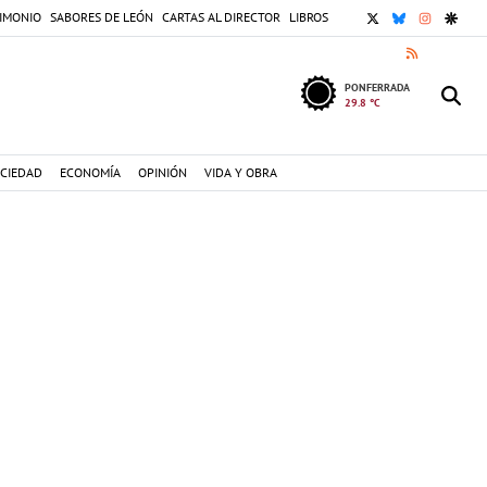
X
BLUESKY
INSTAGR
GOOG
IMONIO
SABORES DE LEÓN
CARTAS AL DIRECTOR
LIBROS
RSS
PONFERRADA
29.8 °C
CIEDAD
ECONOMÍA
OPINIÓN
VIDA Y OBRA