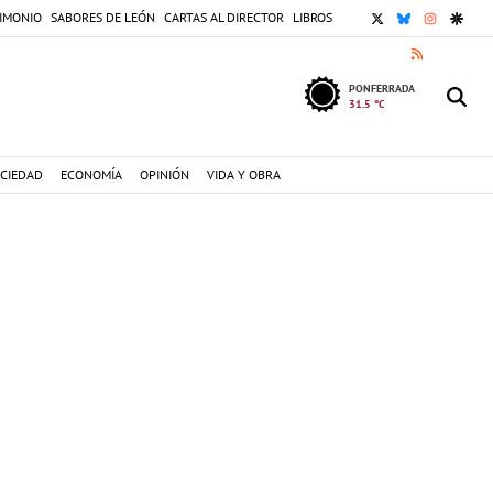
X
BLUESKY
INSTAGR
GOOG
IMONIO
SABORES DE LEÓN
CARTAS AL DIRECTOR
LIBROS
RSS
PONFERRADA
31.5 °C
CIEDAD
ECONOMÍA
OPINIÓN
VIDA Y OBRA