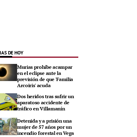
IAS DE HOY
Murias prohíbe acampar
en el eclipse ante la
previsión de que 'Familia
Arcoiris' acuda
Dos heridos tras sufrir un
aparatoso accidente de
tráfico en Villamanín
Detenida y a prisión una
mujer de 57 años por un
incendio forestal en Vega