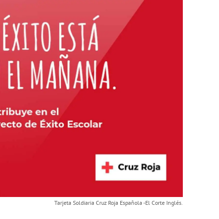
Tarjeta Soldiaria Cruz Roja Española -El Corte Inglés.