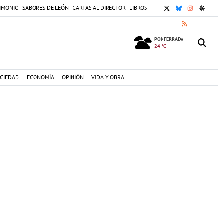
X
BLUESKY
INSTAGR
GOOG
IMONIO
SABORES DE LEÓN
CARTAS AL DIRECTOR
LIBROS
RSS
PONFERRADA
24 °C
CIEDAD
ECONOMÍA
OPINIÓN
VIDA Y OBRA