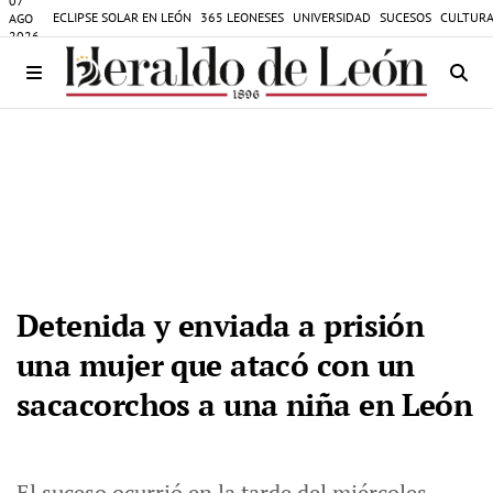
07
ECLIPSE SOLAR EN LEÓN
365 LEONESES
UNIVERSIDAD
SUCESOS
CULTURA
AGO
2026
Detenida y enviada a prisión
una mujer que atacó con un
sacacorchos a una niña en León
El suceso ocurrió en la tarde del miércoles