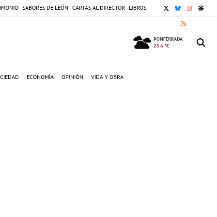
X
BLUESKY
INSTAGR
GOOG
IMONIO
SABORES DE LEÓN
CARTAS AL DIRECTOR
LIBROS
RSS
PONFERRADA
25.6 °C
CIEDAD
ECONOMÍA
OPINIÓN
VIDA Y OBRA