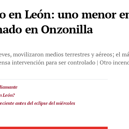
o en León: uno menor en 
nado en Onzonilla
eves, movilizaron medios terrestres y aéreos; el má
ensa intervención para ser controlado | Otro incend
 diamante
en León?
eciente antes del eclipse del miércoles