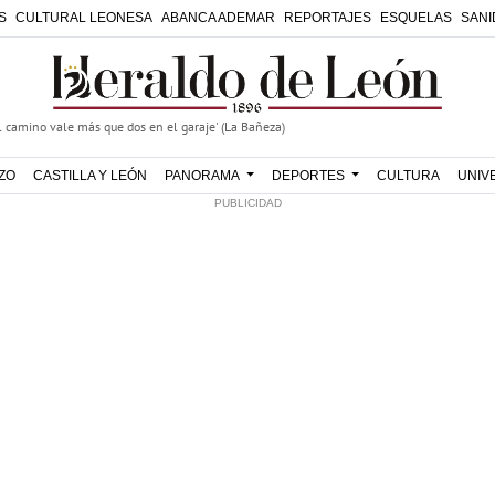
S
CULTURAL LEONESA
ABANCA ADEMAR
REPORTAJES
ESQUELAS
SANI
 camino vale más que dos en el garaje' (La Bañeza)
RZO
CASTILLA Y LEÓN
PANORAMA
DEPORTES
CULTURA
UNIV