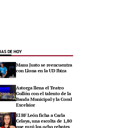
IAS DE HOY
Manu Justo se reencuentra
con Llona en la UD Ibiza
Astorga llena el Teatro
Gullón con el talento de la
Banda Municipal y la Coral
Excelsior
El BF León ficha a Carla
Celaya, una escolta de 1,80
que rozó los ocho rebotes