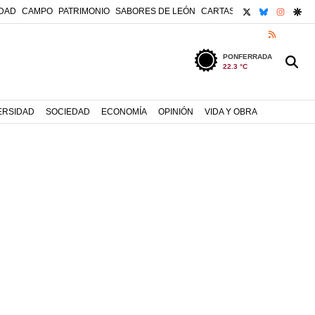
X
BLUESKY
INSTA
GO
DAD
CAMPO
PATRIMONIO
SABORES DE LEÓN
CARTAS AL DIRECTOR
LIB
RSS
PONFERRADA
22.3 °C
ERSIDAD
SOCIEDAD
ECONOMÍA
OPINIÓN
VIDA Y OBRA