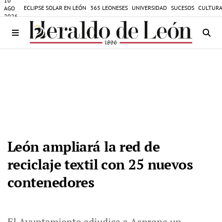
10
ECLIPSE SOLAR EN LEÓN
365 LEONESES
UNIVERSIDAD
SUCESOS
CULTURA
AGO
2026
León ampliará la red de
reciclaje textil con 25 nuevos
contenedores
El Ayuntamiento adjudica a Asprona un