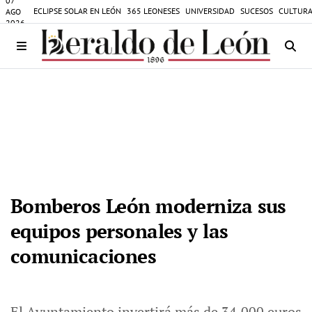
07
ECLIPSE SOLAR EN LEÓN
365 LEONESES
UNIVERSIDAD
SUCESOS
CULTURA
AGO
2026
Bomberos León moderniza sus
equipos personales y las
comunicaciones
El Ayuntamiento invertirá más de 34.000 euros