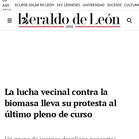
09
ECLIPSE SOLAR EN LEÓN
365 LEONESES
UNIVERSIDAD
SUCESOS
CULTURA
AGO
2026
La lucha vecinal contra la
biomasa lleva su protesta al
último pleno de curso
Un grupo de vecinos despliega pancartas