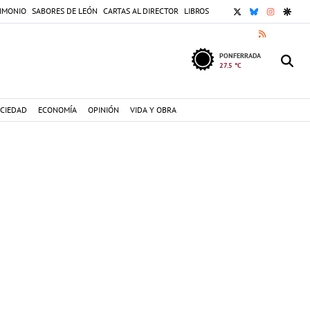
X
BLUESKY
INSTAGR
GOOG
IMONIO
SABORES DE LEÓN
CARTAS AL DIRECTOR
LIBROS
RSS
PONFERRADA
27.5 °C
CIEDAD
ECONOMÍA
OPINIÓN
VIDA Y OBRA