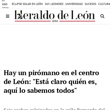
07
ECLIPSE SOLAR EN LEÓN
365 LEONESES
UNIVERSIDAD
SUCESOS
CULTURA
AGO
2026
Hay un pirómano en el centro
de León: "Está claro quién es,
aquí lo sabemos todos"
Seis coches calcinados en la calle Bernardo del