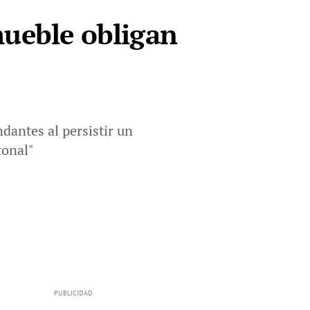
mueble obligan
ndantes al persistir un
tonal"