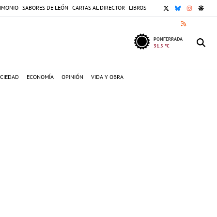
X
BLUESKY
INSTAGR
GOOG
IMONIO
SABORES DE LEÓN
CARTAS AL DIRECTOR
LIBROS
RSS
PONFERRADA
31.5 °C
CIEDAD
ECONOMÍA
OPINIÓN
VIDA Y OBRA