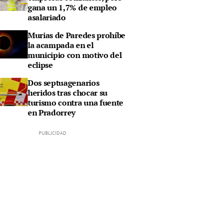
gana un 1,7% de empleo
asalariado
Murias de Paredes prohíbe
la acampada en el
municipio con motivo del
eclipse
Dos septuagenarios
heridos tras chocar su
turismo contra una fuente
en Pradorrey