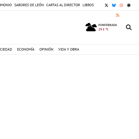
X
BLUESKY
INSTAGR
GOOG
IMONIO
SABORES DE LEÓN
CARTAS AL DIRECTOR
LIBROS
RSS
PONFERRADA
29.3 °C
CIEDAD
ECONOMÍA
OPINIÓN
VIDA Y OBRA