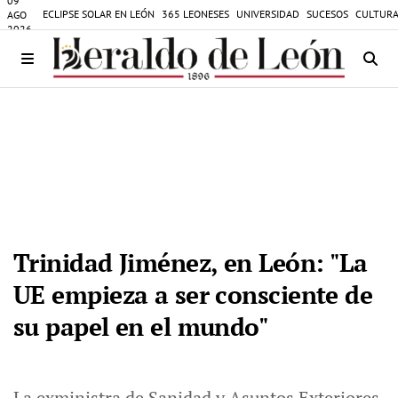
09
ECLIPSE SOLAR EN LEÓN
365 LEONESES
UNIVERSIDAD
SUCESOS
CULTURA
AGO
2026
Trinidad Jiménez, en León: "La
UE empieza a ser consciente de
su papel en el mundo"
La exministra de Sanidad y Asuntos Exteriores