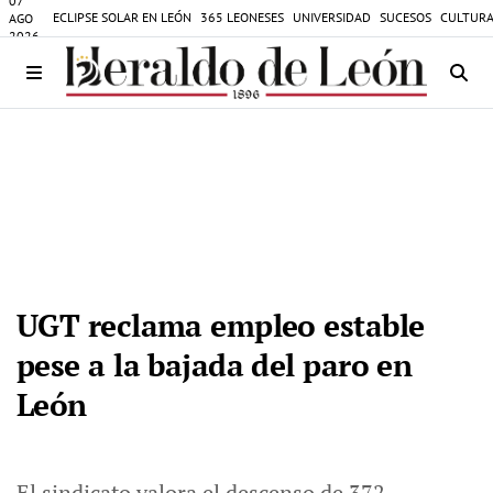
07
ECLIPSE SOLAR EN LEÓN
365 LEONESES
UNIVERSIDAD
SUCESOS
CULTURA
AGO
2026
UGT reclama empleo estable
pese a la bajada del paro en
León
El sindicato valora el descenso de 372