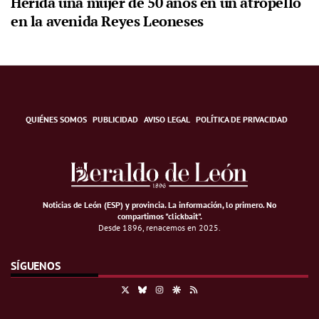
Herida una mujer de 50 años en un atropello
en la avenida Reyes Leoneses
QUIÉNES SOMOS
PUBLICIDAD
AVISO LEGAL
POLÍTICA DE PRIVACIDAD
Noticias de León (ESP) y provincia. La información, lo primero
.
No
compartimos "clickbait".
Desde 1896, renacemos en 2025.
SÍGUENOS
X
Bluesky
Instagram
Google Discover
RSS