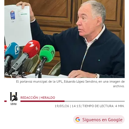
El portavoz municipal de la UPL, Eduardo López Sendino, en una imagen de
archivo.
REDACCIÓN | HERALDO
19/05/26 |
14:15
| TIEMPO DE LECTURA: 4 MIN.
Síguenos en Google