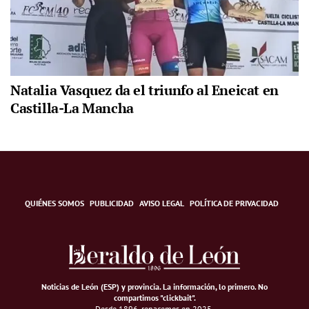
Natalia Vasquez da el triunfo al Eneicat en
Castilla-La Mancha
QUIÉNES SOMOS
PUBLICIDAD
AVISO LEGAL
POLÍTICA DE PRIVACIDAD
Noticias de León (ESP) y provincia. La información, lo primero
.
No
compartimos "clickbait".
Desde 1896, renacemos en 2025.