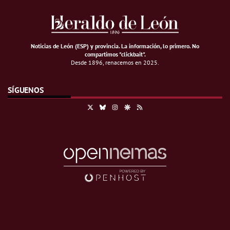
Noticias de León (ESP) y provincia. La información, lo primero
.
No
compartimos "clickbait".
Desde 1896, renacemos en 2025.
SÍGUENOS
X
Bluesky
Instagram
Google Discover
RSS