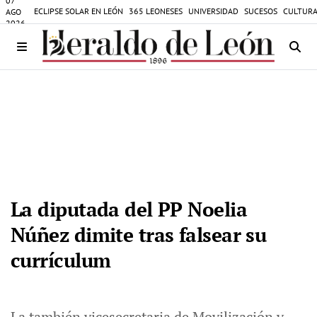
07
ECLIPSE SOLAR EN LEÓN
365 LEONESES
UNIVERSIDAD
SUCESOS
CULTURA
AGO
2026
La diputada del PP Noelia
Núñez dimite tras falsear su
currículum
La también vicesecretaria de Movilización y