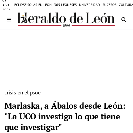
09
ECLIPSE SOLAR EN LEÓN
365 LEONESES
UNIVERSIDAD
SUCESOS
CULTURA
AGO
2026
crisis en el psoe
Marlaska, a Ábalos desde León:
"La UCO investiga lo que tiene
que investigar"