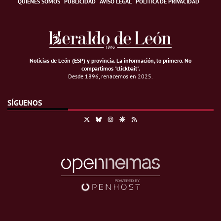
QUIÉNES SOMOS
PUBLICIDAD
AVISO LEGAL
POLÍTICA DE PRIVACIDAD
Noticias de León (ESP) y provincia. La información, lo primero
.
No
compartimos "clickbait".
Desde 1896, renacemos en 2025.
SÍGUENOS
X
Bluesky
Instagram
Google Discover
RSS