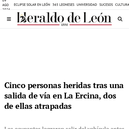
09
ECLIPSE SOLAR EN LEÓN
365 LEONESES
UNIVERSIDAD
SUCESOS
CULTURA
AGO
2026
Cinco personas heridas tras una
salida de vía en La Ercina, dos
de ellas atrapadas
Los ocupantes lograron salir del vehículo antes