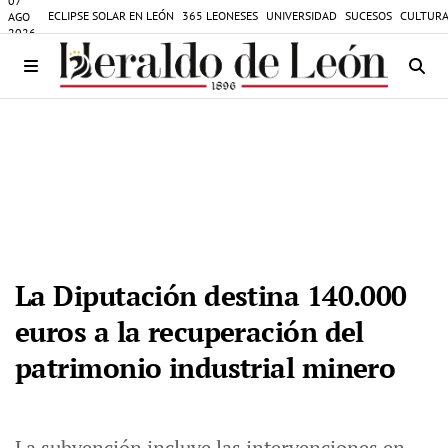
07
ECLIPSE SOLAR EN LEÓN
365 LEONESES
UNIVERSIDAD
SUCESOS
CULTURA
AGO
2026
La Diputación destina 140.000
euros a la recuperación del
patrimonio industrial minero
La subvención incluye las intervenciones en