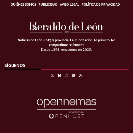
QUIÉNES SOMOS
PUBLICIDAD
AVISO LEGAL
POLÍTICA DE PRIVACIDAD
Noticias de León (ESP) y provincia. La información, lo primero
.
No
compartimos "clickbait".
Desde 1896, renacemos en 2025.
SÍGUENOS
X
Bluesky
Instagram
Google Discover
RSS