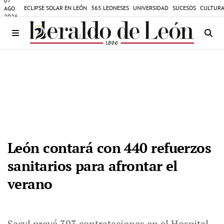
07
ECLIPSE SOLAR EN LEÓN
365 LEONESES
UNIVERSIDAD
SUCESOS
CULTURA
AGO
2026
León contará con 440 refuerzos
sanitarios para afrontar el
verano
Sacyl prevé 393 contrataciones en el Hospital