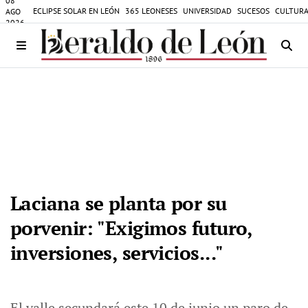
08
ECLIPSE SOLAR EN LEÓN
365 LEONESES
UNIVERSIDAD
SUCESOS
CULTURA
AGO
2026
Laciana se planta por su
porvenir: "Exigimos futuro,
inversiones, servicios..."
El valle secundará este 10 de junio un paro de