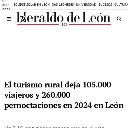
07
ECLIPSE SOLAR EN LEÓN
365 LEONESES
UNIVERSIDAD
SUCESOS
CULTURA
AGO
2026
El turismo rural deja 105.000
viajeros y 260.000
pernoctaciones en 2024 en León
Un 3,92 por ciento menos que en el año