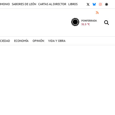
X
BLUESKY
INSTAGR
GOOG
IMONIO
SABORES DE LEÓN
CARTAS AL DIRECTOR
LIBROS
RSS
PONFERRADA
31.5 °C
CIEDAD
ECONOMÍA
OPINIÓN
VIDA Y OBRA